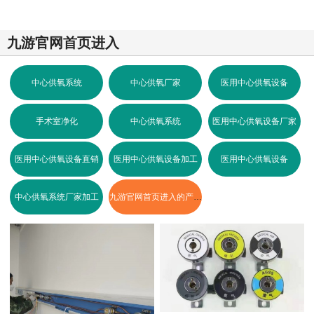
九游官网首页进入
中心供氧系统
中心供氧厂家
医用中心供氧设备
手术室净化
中心供氧系统
医用中心供氧设备厂家
医用中心供氧设备直销
医用中心供氧设备加工
医用中心供氧设备
中心供氧系统厂家加工
九游官网首页进入的产品
展示