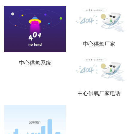
中心供氧厂家
中心供氧系统
中心供氧厂家电话