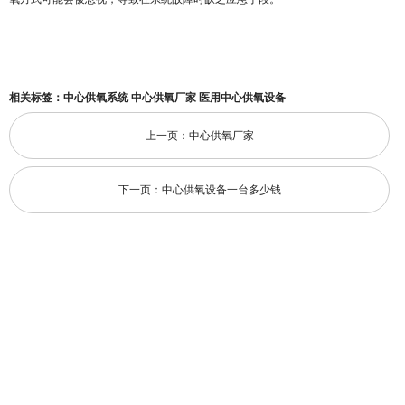
相关标签：
中心供氧系统
中心供氧厂家
医用中心供氧设备
上一页：中心供氧厂家
下一页：中心供氧设备一台多少钱