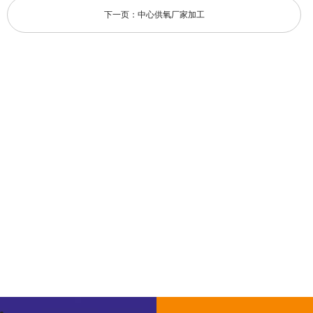
下一页：中心供氧厂家加工