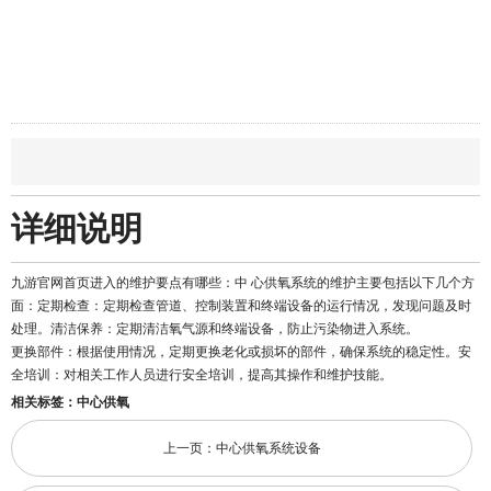
详细说明
九游官网首页进入
的维护要点有哪些：
中 心供氧系统的维护主要包括以下几个方
面：定期检查：定期检查管道、控制装置和终端设备的运行情况，发现问题及时
处理。清洁保养：定期清洁氧气源和终端设备，防止污染物进入系统。
更换部件：根据使用情况，定期更换老化或损坏的部件，确保系统的稳定性。安
全培训：对相关工作人员进行安全培训，提高其操作和维护技能。
相关标签：
中心供氧
上一页：中心供氧系统设备