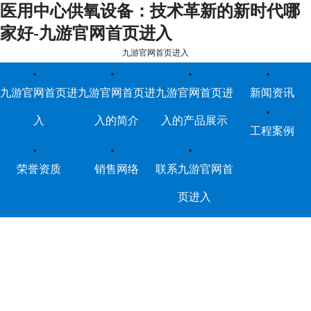
医用中心供氧设备：技术革新的新时代哪
家好-九游官网首页进入
九游官网首页进入
九游官网首页进
九游官网首页进
九游官网首页进
新闻资讯
入
入的简介
入的产品展示
工程案例
荣誉资质
销售网络
联系九游官网首
页进入