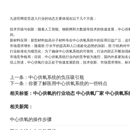
九游官网首页进入
行业的动态主要体现在以下几个方面：
技术升级与创新：随着人工智能、物联网和大数据等技术的快速发展，中心供
间。
新材料应用：新型材料如高分子材料等在中心供氧系统中的应用日益广泛，这
市场需求增长：随着医 疗水平的提高和人口老龄化趋势的加剧，医 疗机构对
行业标准化与规范化：为了确保中心供氧系统的可靠性，行业内部正不断加强
市场竞争格局：目前，中心供氧系统行业内的竞争较为激烈，国内外多家知名
综上所述，中心供氧行业正处于快速发展阶段，技术创新、市场需求增长、标
上一条：
中心供氧系统的负压吸引瓶
下一条：
你要了解医用中心供氧系统的一些特点
相关标签：
中心供氧的行业动态 中心供氧厂家 中心供氧系
相关新闻：
中心供氧的操作步骤