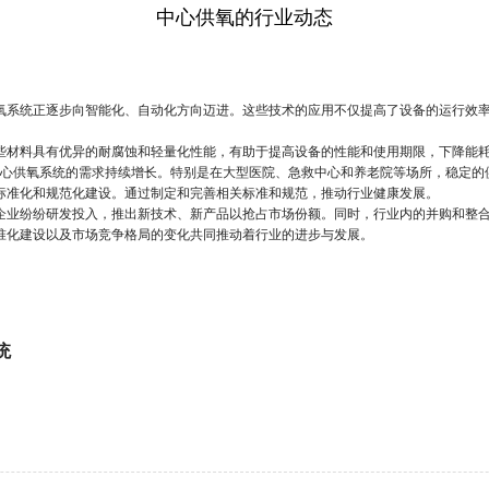
中心供氧的行业动态
氧系统正逐步向智能化、自动化方向迈进。这些技术的应用不仅提高了设备的运行效
些材料具有优异的耐腐蚀和轻量化性能，有助于提高设备的性能和使用期限，下降能
中心供氧系统的需求持续增长。特别是在大型医院、急救中心和养老院等场所，稳定的
标准化和规范化建设。通过制定和完善相关标准和规范，推动行业健康发展。
企业纷纷研发投入，推出新技术、新产品以抢占市场份额。同时，行业内的并购和整
准化建设以及市场竞争格局的变化共同推动着行业的进步与发展。
统