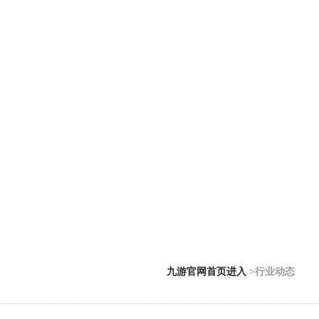
九游官网首页进入
>行业动态