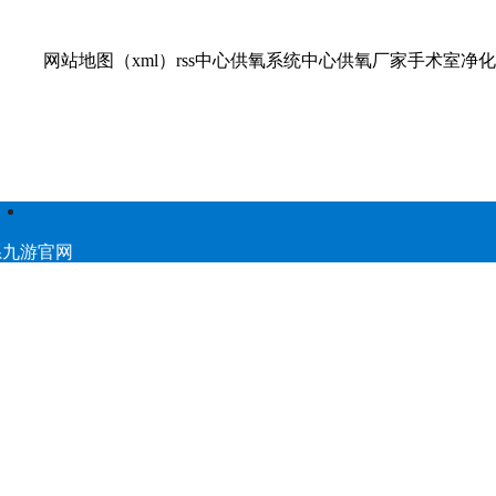
网站地图（xml）
rss
中心供氧系统
中心供氧厂家
手术室净化
系九游官网
首页进入