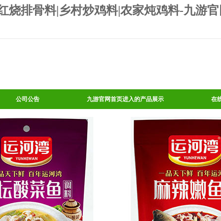
红烧排骨料|乡村炒鸡料|农家炖鸡料-九游
公司公告
九游官网首页进入的产品展示
在