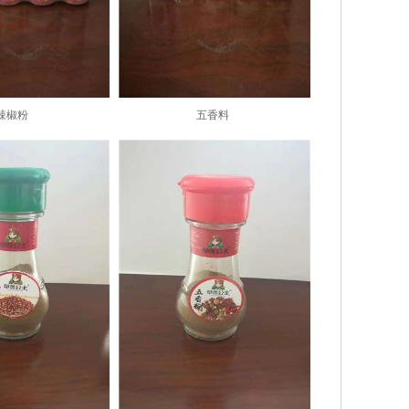
辣椒粉
五香料