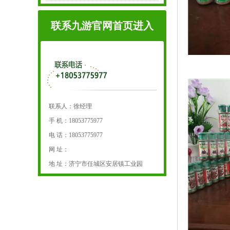
联系九游官网首页进入
联系人：徐经理
手 机：18053775977
电 话：18053775977
网 址：
地 址：济宁市任城区安居镇工业园