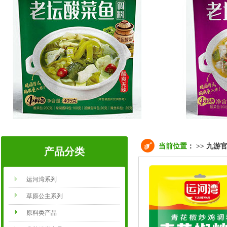
当前位置
： >> 九
产品分类
运河湾系列
草原公主系列
原料类产品