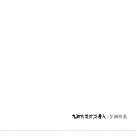
九游官网首页进入
>新闻资讯