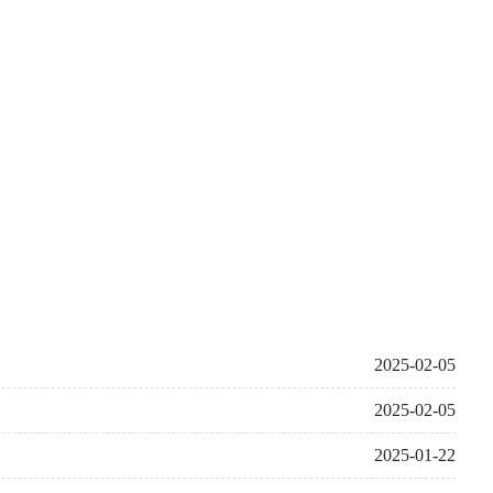
2025-02-05
2025-02-05
2025-01-22