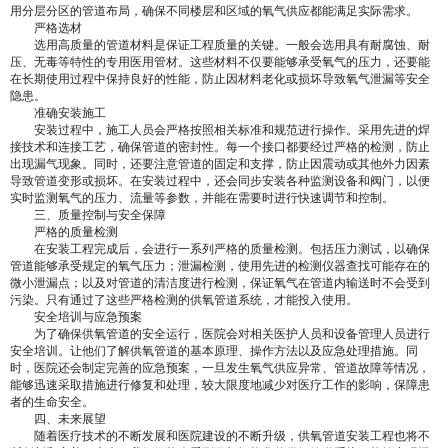
用分层分区的管道布局，确保不同楼层和区域的氧气供应都能满足实际需求。
严格选材
选用高质量的管道材料是保证工程质量的关键。一般会选用具有耐腐蚀、耐
压、无毒等特性的专用医用管材。这些材料不仅要能够承受氧气的压力，还要能
在长期使用过程中保持良好的性能，防止因材料老化或损坏导致氧气泄漏等安全
隐患。
准确安装施工
安装过程中，施工人员会严格按照相关标准和规范进行操作。采用先进的焊
接技术和连接工艺，确保管道的密封性。每一个接口都要经过严格的检测，防止
出现漏气现象。同时，还要注意管道的固定和支撑，防止因震动或其他外力因素
导致管道变形或损坏。在安装过程中，还会同步安装各种监测设备和阀门，以便
实时监测氧气的压力、流量等参数，并能在需要时进行快速调节和控制。
三、质量控制与安全保障
严格的质量检测
在安装工程完成后，会进行一系列严格的质量检测。包括压力测试，以确保
管道能够承受规定的氧气压力；泄漏检测，使用先进的检测仪器查找可能存在的
微小泄漏点；以及对管道的清洁度进行检测，保证氧气在管道内输送时不会受到
污染。只有通过了这些严格检测的供氧管道系统，才能投入使用。
安全培训与应急预案
为了确保供氧管道的安全运行，医院会对相关医护人员和设备管理人员进行
安全培训。让他们了解供氧管道的基本原理、操作方法以及应急处理措施。同
时，医院还会制定完善的应急预案，一旦发生氧气供应异常、管道故障等情况，
能够迅速采取措施进行修复和处理，较大限度地减少对医疗工作的影响，保障患
者的生命安全。
四、未来展望
随着医疗技术的不断发展和医院建设的不断升级，供氧管道安装工程也将不