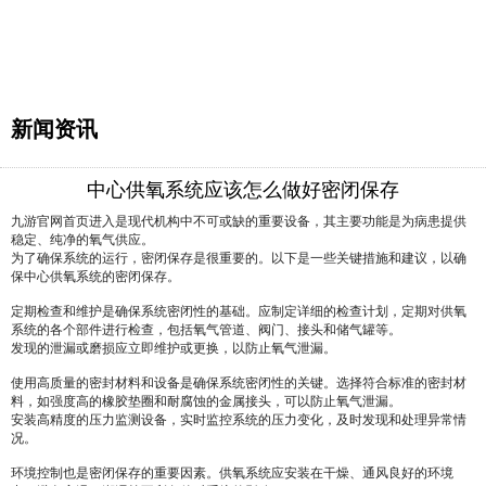
新闻资讯
中心供氧系统应该怎么做好密闭保存
九游官网首页进入
是现代机构中不可或缺的重要设备，其主要功能是为病患提供
稳定、纯净的氧气供应。
为了确保系统的运行，密闭保存是很重要的。以下是一些关键措施和建议，以确
保中心供氧系统的密闭保存。
定期检查和维护是确保系统密闭性的基础。应制定详细的检查计划，定期对供氧
系统的各个部件进行检查，包括氧气管道、阀门、接头和储气罐等。
发现的泄漏或磨损应立即维护或更换，以防止氧气泄漏。
使用高质量的密封材料和设备是确保系统密闭性的关键。选择符合标准的密封材
料，如强度高的橡胶垫圈和耐腐蚀的金属接头，可以防止氧气泄漏。
安装高精度的压力监测设备，实时监控系统的压力变化，及时发现和处理异常情
况。
环境控制也是密闭保存的重要因素。供氧系统应安装在干燥、通风良好的环境