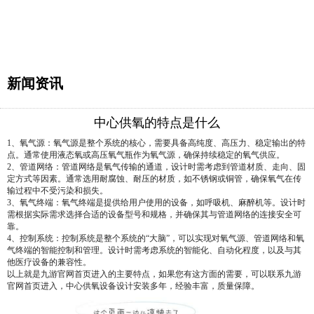
新闻资讯
中心供氧的特点是什么
1、氧气源：氧气源是整个系统的核心，需要具备高纯度、高压力、稳定输出的特
点。通常使用液态氧或高压氧气瓶作为氧气源，确保持续稳定的氧气供应。
2、管道网络：管道网络是氧气传输的通道，设计时需考虑到管道材质、走向、固
定方式等因素。通常选用耐腐蚀、耐压的材质，如不锈钢或铜管，确保氧气在传
输过程中不受污染和损失。
3、氧气终端：氧气终端是提供给用户使用的设备，如呼吸机、麻醉机等。设计时
需根据实际需求选择合适的设备型号和规格，并确保其与管道网络的连接安全可
靠。
4、控制系统：控制系统是整个系统的“大脑”，可以实现对氧气源、管道网络和氧
气终端的智能控制和管理。设计时需考虑系统的智能化、自动化程度，以及与其
他医疗设备的兼容性。
以上就是
九游官网首页进入
的主要特点，如果您有这方面的需要，可以联系九游
官网首页进入，中心供氧设备设计安装多年，经验丰富，质量保障。