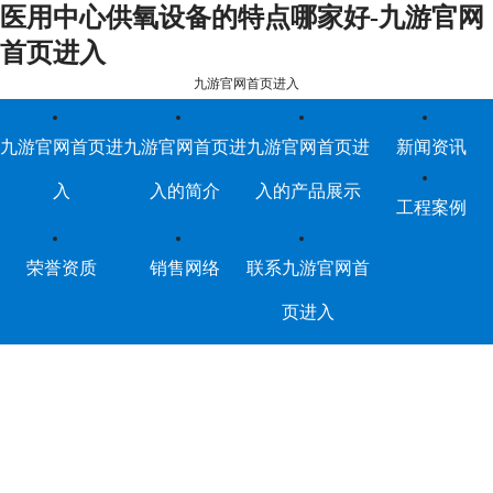
医用中心供氧设备的特点哪家好-九游官网
首页进入
九游官网首页进入
九游官网首页进
九游官网首页进
九游官网首页进
新闻资讯
入
入的简介
入的产品展示
工程案例
荣誉资质
销售网络
联系九游官网首
页进入