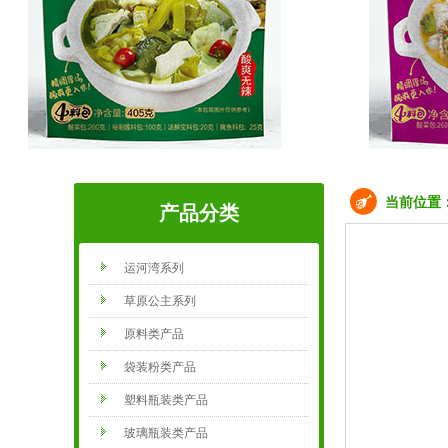
当前位置
产品分类
运河湾系列
草原公主系列
原料类产品
袋装粉类产品
塑料瓶装类产品
玻璃瓶装类产品