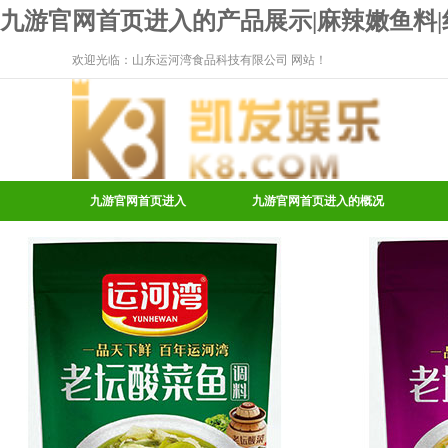
九游官网首页进入的产品展示|麻辣嫩鱼料|
欢迎光临：山东运河湾食品科技有限公司 网站！
九游官网首页进入
九游官网首页进入的概况