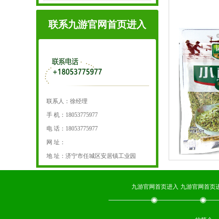
联系九游官网首页进入
联系人：徐经理
手 机：18053775977
电 话：18053775977
网 址：
地 址：济宁市任城区安居镇工业园
九游官网首页进入
九游官网首页