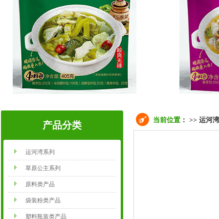
当前位置
： >> 运河
产品分类
运河湾系列
草原公主系列
原料类产品
袋装粉类产品
塑料瓶装类产品