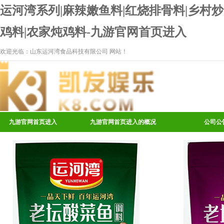
运河湾系列|麻辣嫩鱼料|红烧排骨料|乡村炒
鸡料|农家炖鸡料-九游官网首页进入
欢迎光临：山东运河湾食品科技有限公司 网站！
九游官网首页进入
九游官网首页进入的概况
公司公