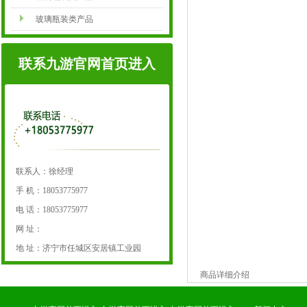
玻璃瓶装类产品
联系九游官网首页进入
联系人：徐经理
手 机：18053775977
电 话：18053775977
网 址：
地 址：济宁市任城区安居镇工业园
商品详细介绍