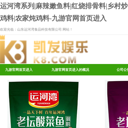
运河湾系列|麻辣嫩鱼料|红烧排骨料|乡村炒
鸡料|农家炖鸡料-九游官网首页进入
欢迎光临：山东运河湾食品科技有限公司 网站！
九游官网首页进入
九游官网首页进入的概况
公司公