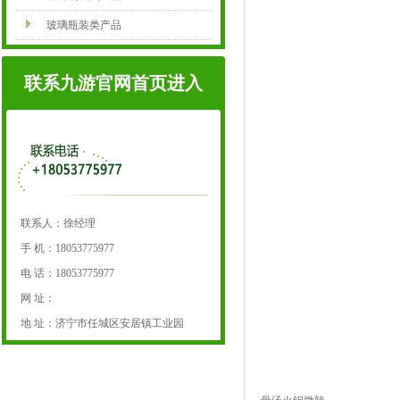
玻璃瓶装类产品
联系九游官网首页进入
联系人：徐经理
手 机：18053775977
电 话：18053775977
网 址：
地 址：济宁市任城区安居镇工业园