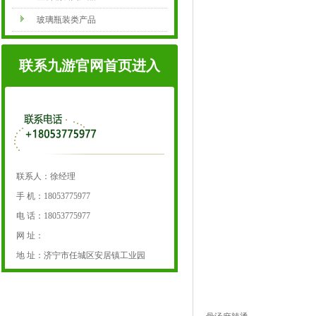
玻璃瓶装类产品
联系九游官网首页进入
联系人：徐经理
手 机：18053775977
电 话：18053775977
网 址：
地 址：济宁市任城区安居镇工业园