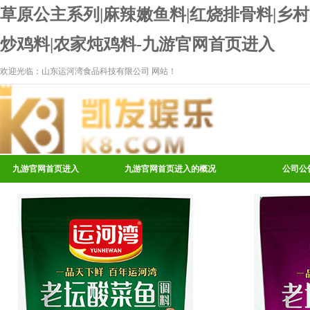
草原公主系列|麻辣嫩鱼料|红烧排骨料|乡村
炒鸡料|农家炖鸡料-九游官网首页进入
欢迎光临：山东运河湾食品科技有限公司 网站！
九游官网首页进入
九游官网首页进入的概况
公司公