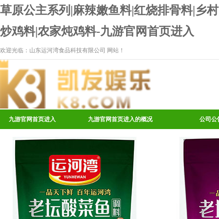
草原公主系列|麻辣嫩鱼料|红烧排骨料|乡村
炒鸡料|农家炖鸡料-九游官网首页进入
欢迎光临：山东运河湾食品科技有限公司 网站！
九游官网首页进入
九游官网首页进入的概况
公司公