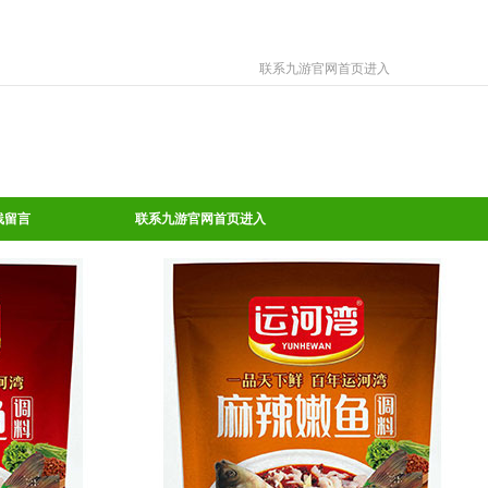
联系九游官网首页进入
线留言
联系九游官网首页进入