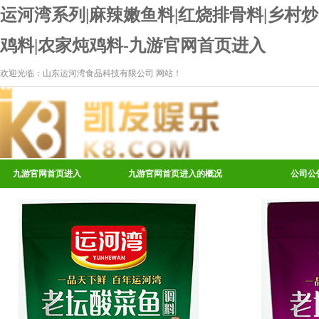
运河湾系列|麻辣嫩鱼料|红烧排骨料|乡村炒
鸡料|农家炖鸡料-九游官网首页进入
欢迎光临：山东运河湾食品科技有限公司 网站！
九游官网首页进入
九游官网首页进入的概况
公司公