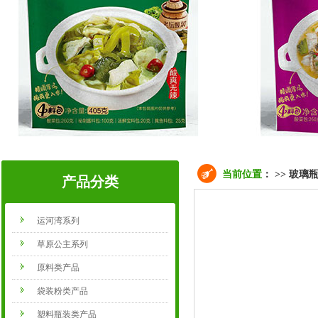
当前位置
： >> 玻
产品分类
运河湾系列
草原公主系列
原料类产品
袋装粉类产品
塑料瓶装类产品