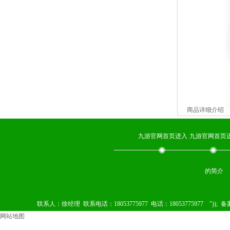
商品详细介绍
九游官网首页进入
九游官网首页
的简介
联系人：徐经理 联系电话：18053775977 电话：18053775977 ")); 
网站地图
九游官网首页进入的版权所有： 山东运河湾食品科技有限公司 地址：