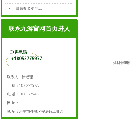
玻璃瓶装类产品
联系九游官网首页进入
炖排骨调料
联系人：徐经理
手 机：18053775977
电 话：18053775977
网 址：
地 址：济宁市任城区安居镇工业园