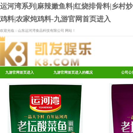
运河湾系列|麻辣嫩鱼料|红烧排骨料|乡村炒
鸡料|农家炖鸡料-九游官网首页进入
欢迎光临：山东运河湾食品科技有限公司 网站！
九游官网首页进入
九游官网首页进入的概况
公司公