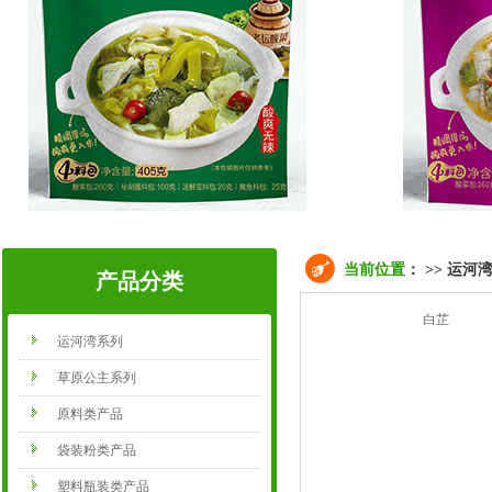
当前位置
： >> 运河
产品分类
白芷
运河湾系列
草原公主系列
原料类产品
袋装粉类产品
塑料瓶装类产品